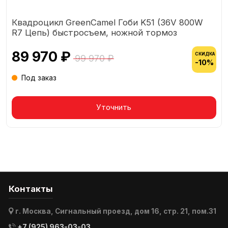
Квадроцикл GreenCamel Гоби K51 (36V 800W
R7 Цепь) быстросъем, ножной тормоз
89 970 ₽
СКИДКА
99 970 ₽
-10%
Под заказ
Уточнить
Контакты
г. Москва, Сигнальный проезд, дом 16, стр. 21, пом.31
+7 (925) 963-03-03