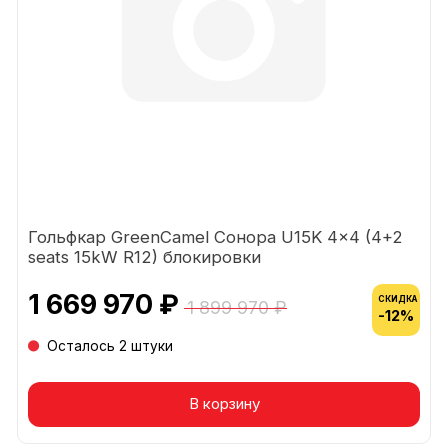
Гольфкар GreenCamel Сонора U15K 4x4 (4+2
seats 15kW R12) блокировки
1 669 970 ₽
СКИДКА
1 899 970 ₽
-12%
Осталось 2 штуки
В корзину