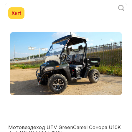
Хит!
Мотовездеход UTV GreenCamel Сонора U10K