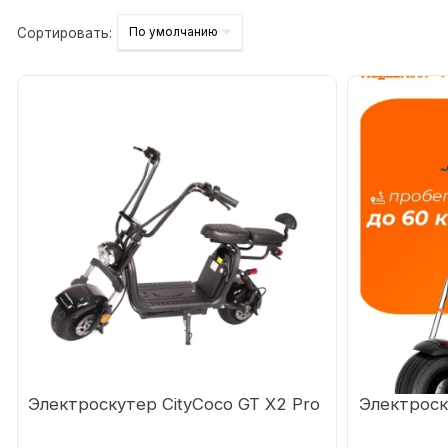
Сортировать:
Электроскутер CityCoco GT X2 Pro
Электроску