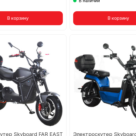
В наличии
р в корзине
В корзину
Товар в корзине
В корзину
утер Skyboard FAR EAST
Электроскутер Skyboar