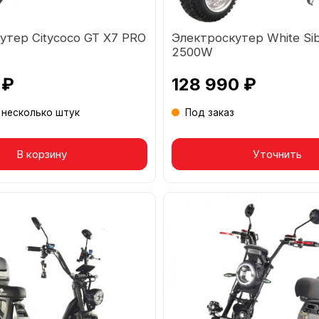
утер Citycoco GT X7 PRO
Электроскутер White Sib
2500W
 ₽
128 990 ₽
 несколько штук
Под заказ
р в корзине
В корзину
Товар в корзине
Уточнить