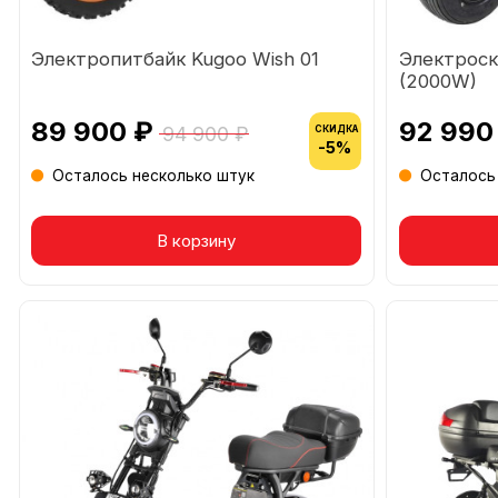
Электропитбайк Kugoo Wish 01
Электроск
(2000W)
89 900 ₽
92 990
94 900 ₽
СКИДКА
-5%
Осталось несколько штук
Осталось
В корзину
Това