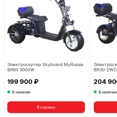
Электроскутер Skyboard MyRussia
Электроск
BR60 3000W
BR30-2WD
199 900 ₽
204 90
В наличии
В наличии
В корзину
Това