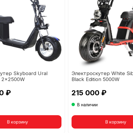
утер Skyboard Ural
Электроскутер White Sib
 2×2500W
Black Edition 5000W
0 ₽
215 000 ₽
В наличии
р в корзине
В корзину
Товар в корзине
В корзину