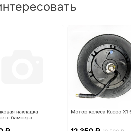
интересовать
ковая накладка
Мотор колеса Kugoo X1
него бампера
циклов Sahara
0 ₽
12 350 ₽