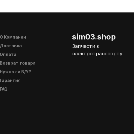
sim03.shop
О Компании
Запчасти к
Доставка
электротранспорту
Оплата
Возврат товара
Нужно ли В/У?
Гарантия
FAQ