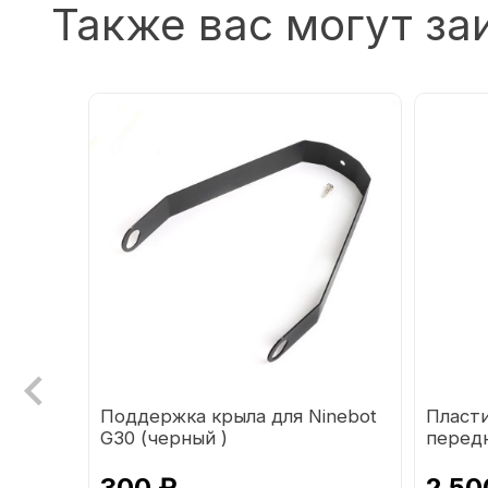
Также вас могут за
кла
Поддержка крыла для Ninebot
Пласти
G30 (черный )
перед
квадро
300 ₽
2 50