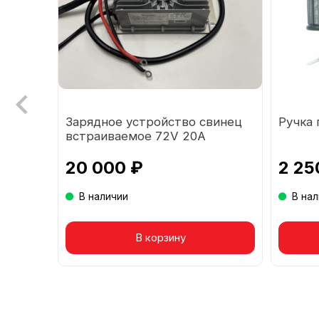
C3
Зарядное устройство свинец
Ручка 
F-20)
встраиваемое 72V 20A
20 000 ₽
2 25
В наличии
В на
Товар в корзине
В корзину
То