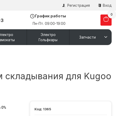
Регистрация
Вход
0
График работы
03
Пн-Пт. 09:00-19:00
Электро
Электро
Запчасти
амокаты
Гольфкары
м складывания для Kugoo
 0%
1365