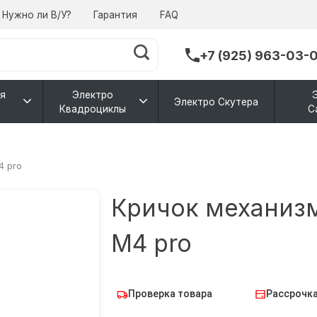
Нужно ли В/У?
Гарантия
FAQ
+7 (925) 963-03-
я
Электро
Электро Скутера
Квадроциклы
С
4 pro
Кричок механиз
М4 pro
Проверка товара
Рассрочка