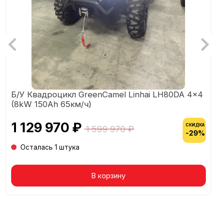
Б/У Квадроцикл GreenCamel Linhai LH80DA 4x4
(8kW 150Ah 65км/ч)
1 129 970 ₽
СКИДКА
1 599 970 ₽
-29%
Осталась 1 штука
Товар в корзине
В корзину