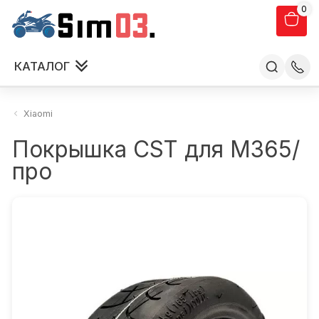
0
КАТАЛОГ
Xiaomi
Покрышка CST для М365/
про