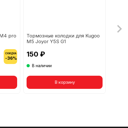
 М4 pro
Тормозные колодки для Kugoo
Перед
M5 Joyor Y5S G1
50)
150 ₽
1 33
СКИДКА
-36%
В наличии
В на
Товар в корзине
В корзину
Т