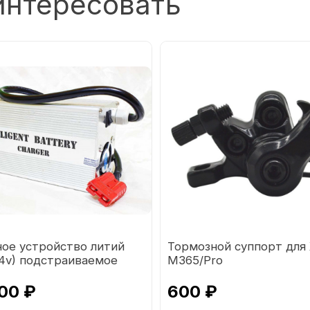
интересовать
ное устройство литий
Тормозной суппорт для 
84v) подстраиваемое
М365/Pro
жение
00 ₽
600 ₽