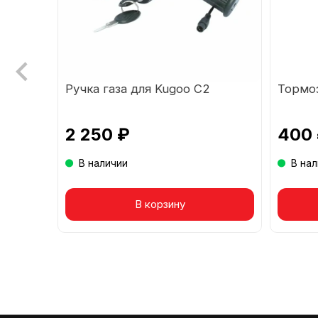
еса
Ручка газа для Kugoo C2
Тормо
2 250 ₽
400
В наличии
В на
Товар в корзине
В корзину
То