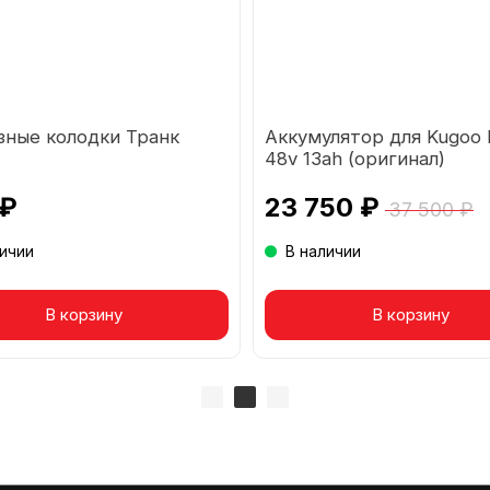
зные колодки Транк
Аккумулятор для Kugoo
48v 13ah (оригинал)
 ₽
23 750 ₽
37 500 ₽
личии
В наличии
вар в корзине
В корзину
Товар в корзине
В корзину