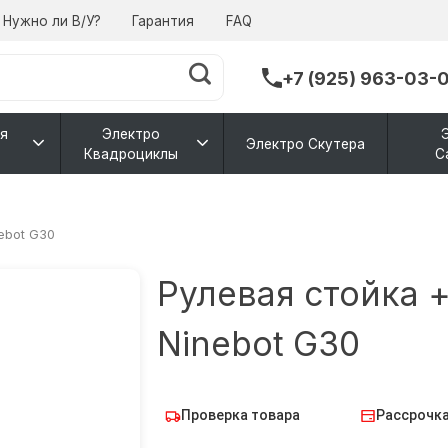
Нужно ли В/У?
Гарантия
FAQ
+7 (925) 963-03-
я
Электро
Электро Скутера
Квадроциклы
С
ebot G30
Рулевая стойка 
Ninebot G30
Проверка товара
Рассрочка