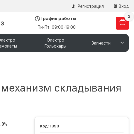
Регистрация
Вход
0
График работы
03
Пн-Пт. 09:00-19:00
Электро
Электро
Запчасти
амокаты
Гольфкары
+механизм складывания
 0%
1393