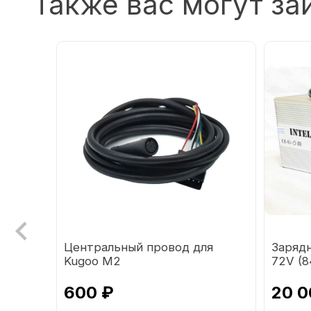
Также вас могут за
т
Центральный провод для
Заряд
Kugoo М2
72V (
напря
600 ₽
20 0
СКИДКА
-36%