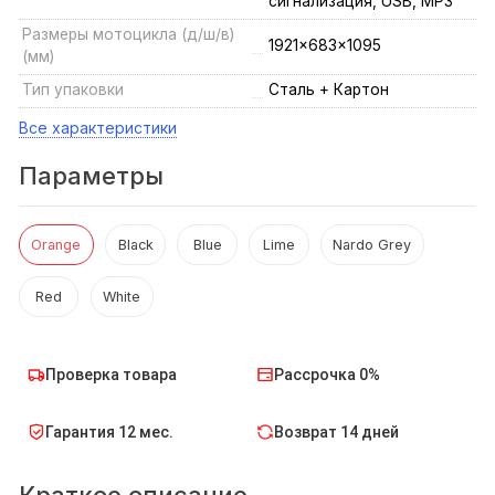
сигнализация, USB, MP3
Размеры мотоцикла (д/ш/в)
1921×683×1095
(мм)
Тип упаковки
Сталь + Картон
Все характеристики
Параметры
Orange
Black
Blue
Lime
Nardo Grey
Red
White
Проверка товара
Рассрочка 0%
Гарантия 12 мес.
Возврат 14 дней