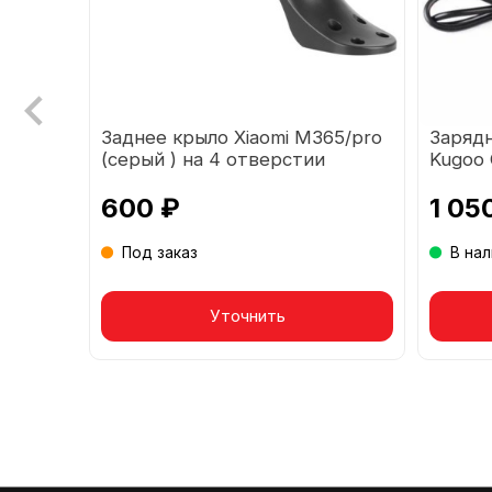
O4 48V
Заднее крыло Xiaomi М365/pro
Заряд
(серый ) на 4 отверстии
Kugoo 
2a)
600 ₽
1 05
Под заказ
В на
Товар в корзине
Уточнить
То