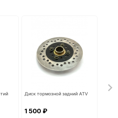
итий
Диск тормозной задний ATV
Мотор
жение
1 500 ₽
6 65