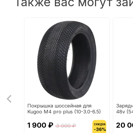
Также вас могут за
pro
Покрышка шоссейная для
Заряд
Kugoo M4 pro plus (10-3.0-6.5)
48v (5
напря
1 900 ₽
20 0
3 000 ₽
СКИДКА
СКИДКА
-36%
-36%