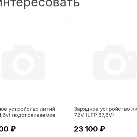
интересовать
ное устройство литий
Зарядное устройство л
4,6v) подстраиваемое
72V (LFP 87,6V)
жение
подстраиваемое напря
00 ₽
23 100 ₽