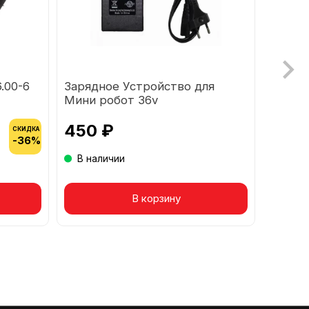
.00-6
Зарядное Устройство для
Пласти
Мини робот 36v
корпус
450 ₽
1 50
СКИДКА
-36%
В наличии
В на
Товар в корзине
В корзину
Т