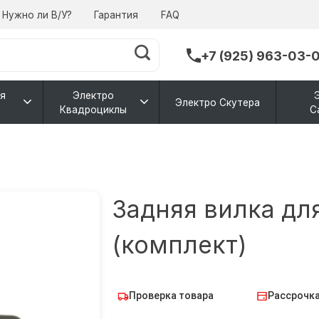
Нужно ли В/У?
Гарантия
FAQ
+7 (925) 963-03-
я
Электро
Электро Скутера
Квадроциклы
С
Задняя вилка дл
(комплект)
Проверка товара
Рассрочка