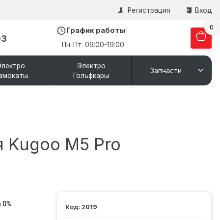
Регистрация
Вход
0
График работы
03
Пн-Пт. 09:00-19:00
Электро
Электро
Запчасти
амокаты
Гольфкары
я Kugoo M5 Pro
 0%
2019