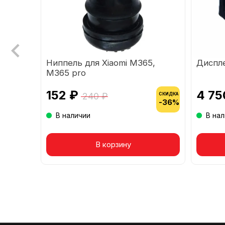
ля
Ниппель для Xiaomi M365,
Диспле
M365 pro
152 ₽
4 75
240 ₽
СКИДКА
-36%
В наличии
В на
Товар в корзине
В корзину
То