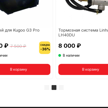
й для Kugoo G3 Pro
Тормозная система Linh
LH40DU
0 ₽
8 000 ₽
7 500 ₽
СКИДКА
-36%
личии
В наличии
вар в корзине
В корзину
Товар в корзине
В корзину