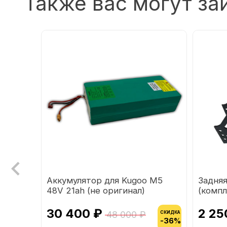
Также вас могут за
Аккумулятор для Kugoo M5
Задняя
oo M4
48V 21ah (не оригинал)
(компл
30 400 ₽
2 25
48 000 ₽
СКИДКА
-36%