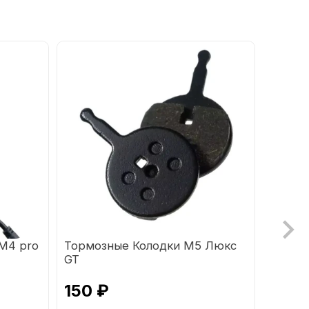
 M4 pro
Тормозные Колодки М5 Люкс
Покры
GT
(перед
150 ₽
2 09