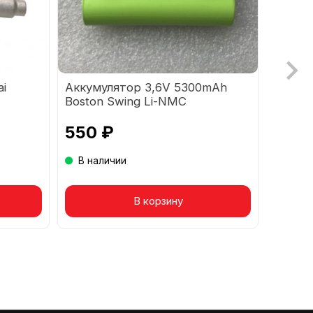
ai
Аккумулятор 3,6V 5300mAh
Механ
Boston Swing Li-NMC
M2 pr
550 ₽
3 75
В наличии
В на
Товар в корзине
В корзину
Т