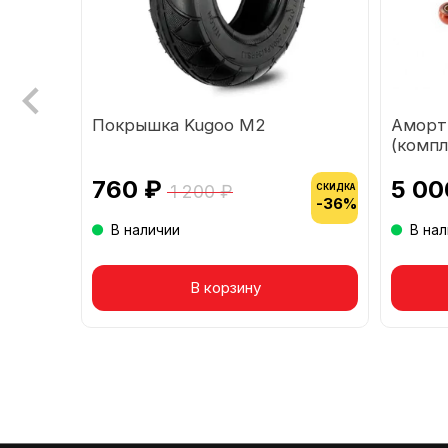
и
Покрышка Kugoo M2
Аморт
(компл
760 ₽
5 00
1 200 ₽
СКИДКА
СКИДКА
-36%
-36%
В наличии
В на
Товар в корзине
В корзину
То