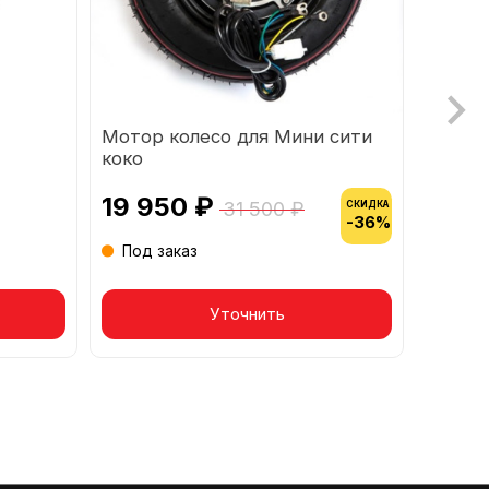
Мотор колесо для Мини сити
Пласт
коко
перед
квадр
19 950 ₽
2 50
31 500 ₽
СКИДКА
-36%
Под заказ
В на
Товар в корзине
Уточнить
Т