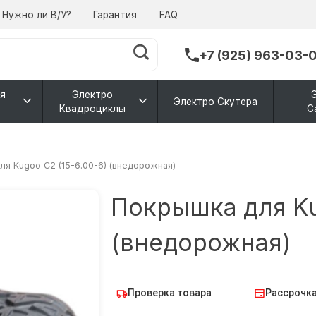
Нужно ли В/У?
Гарантия
FAQ
+7 (925) 963-03-
я
Электро
Электро Скутера
Квадроциклы
С
я Kugoo С2 (15-6.00-6) (внедорожная)
Покрышка для Ku
(внедорожная)
Проверка товара
Рассрочка