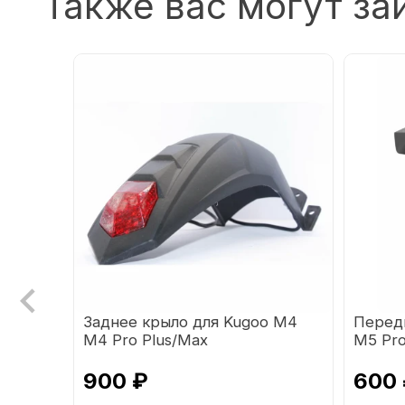
Также вас могут за
ля
Заднее крыло для Kugoo М4
Перед
oster,
М4 Pro Plus/Max
M5 Pr
900 ₽
600