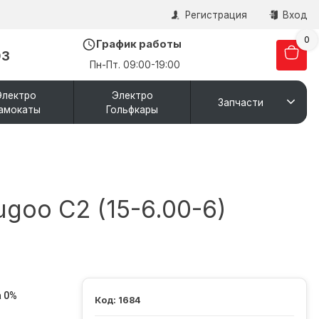
Регистрация
Вход
0
График работы
03
Пн-Пт. 09:00-19:00
Электро
Электро
Запчасти
амокаты
Гольфкары
goo С2 (15-6.00-6)
 0%
1684