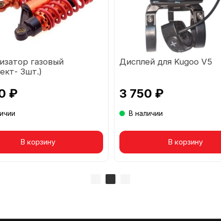
изатор газовый
Дисплей для Kugoo V5
ект- 3шт.)
0 ₽
3 750 ₽
личии
В наличии
вар в корзине
В корзину
Товар в корзине
В корзину