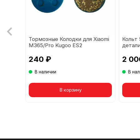
Тормозные Колодки для Xiaomi
Кольт 
M365/Pro Kugoo ES2
детал
(керамика)
240 ₽
2 00
В наличии
В на
Товар в корзине
В корзину
То