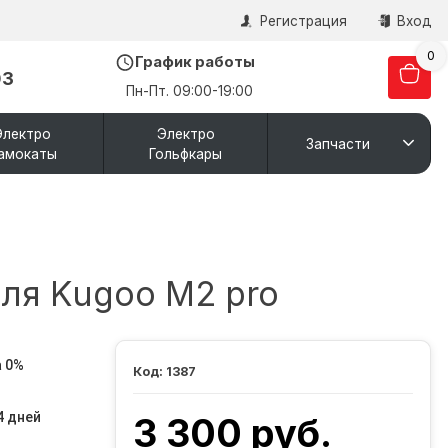
Регистрация
Вход
0
График работы
03
Пн-Пт. 09:00-19:00
Электро
Электро
Запчасти
амокаты
Гольфкары
для Kugoo M2 pro
 0%
1387
4 дней
3 300 руб.