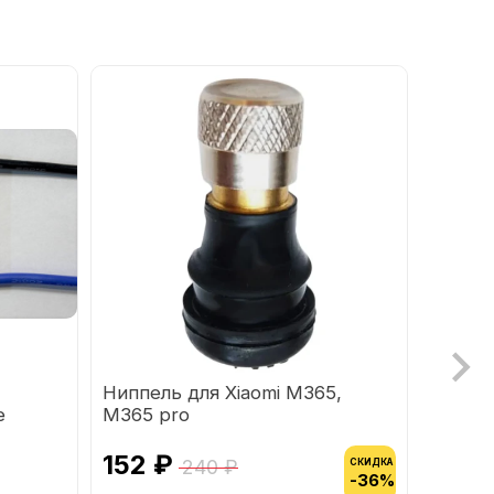
Ниппель для Xiaomi M365,
Батар
e
M365 pro
116Ah
152 ₽
135 
240 ₽
СКИДКА
-36%