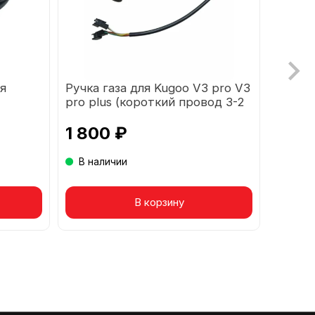
я
Ручка газа для Kugoo V3 pro V3
Кофр-
pro plus (короткий провод 3-2
Grean
пин)
1 800 ₽
6 50
В наличии
В на
Товар в корзине
В корзину
Т