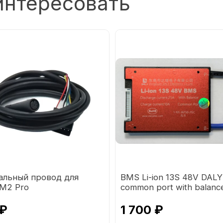
интересовать
альный провод для
BMS Li-ion 13S 48V DALY
 М2 Pro
common port with balanc
 ₽
1 700 ₽