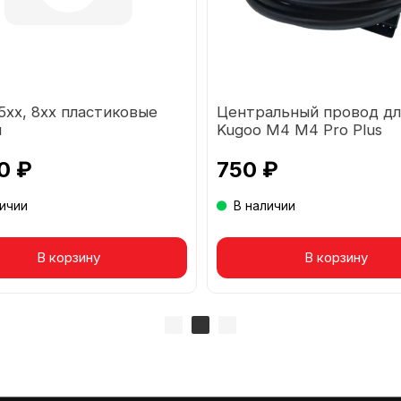
5хх, 8хх пластиковые
Центральный провод дл
и
Kugoo М4 M4 Pro Plus
0 ₽
750 ₽
личии
В наличии
вар в корзине
В корзину
Товар в корзине
В корзину